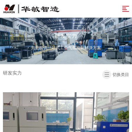
网
站
解
决
产
研发实力
导
方
品
案
为您提供一站式工业气氛控制解决方案
航
案
&
例
开
服
发
资
研发实力
切换类目
务
实
讯
关
力
于
温
智
馨
返
造
提
回
示
首