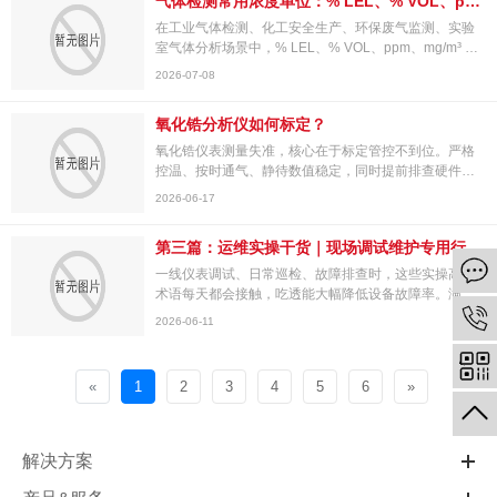
气体检测常用浓度单位：% LEL、% VOL、ppm、mg/m³ 解释
在工业气体检测、化工安全生产、环保废气监测、实验
室气体分析场景中，% LEL、% VOL、ppm、mg/m³ 是
四类核心浓度计量单位。现场作业时常出现单位混淆、
2026-07-08
误用问题...
氧化锆分析仪如何标定？
氧化锆仪表测量失准，核心在于标定管控不到位。严格
控温、按时通气、静待数值稳定，同时提前排查硬件隐
患，即可彻底解决漂移、数据异常等常见问题。另外，
2026-06-17
海拔不...
第三篇：运维实操干货｜现场调试维护专用行业术语
一线仪表调试、日常巡检、故障排查时，这些实操高频
术语每天都会接触，吃透能大幅降低设备故障率。满量
程：仪表测量范围的上限数值，也是量程区间顶端数
2026-06-11
值。超量...
«
1
2
3
4
5
6
»
解决方案