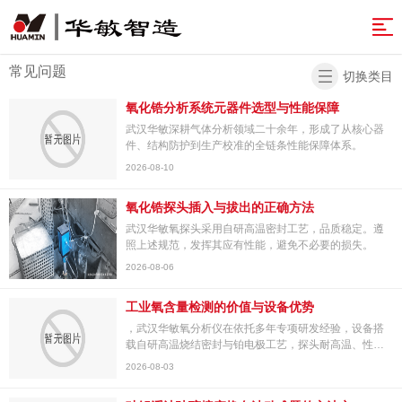
网
站
解
常见问题
切换类目
决
产
氧化锆分析系统元器件选型与性能保障
导
武汉华敏深耕气体分析领域二十余年，形成了从核心器
方
品
案
件、结构防护到生产校准的全链条性能保障体系。
航
2026-08-10
案
&
例
开
氧化锆探头插入与拔出的正确方法
服
发
资
武汉华敏氧探头采用自研高温密封工艺，品质稳定。遵
务
实
讯
关
照上述规范，发挥其应有性能，避免不必要的损失。
2026-08-06
力
于
温
工业氧含量检测的价值与设备优势
智
馨
返
，武汉华敏氧分析仪在依托多年专项研发经验，设备搭
载自研高温烧结密封与铂电极工艺，探头耐高温、性能
造
提
回
稳定、响应速度快，大幅降低后期运维成本。采用直插
2026-08-03
式一体...
示
首