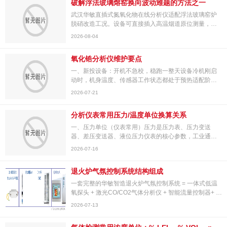
破解浮法玻璃熔窑换向波动难题的方法之一
页
武汉华敏直插式氮氧化物在线分析仪适配浮法玻璃窑炉
脱硝改造工况。设备可直接插入高温烟道原位测量，摒
弃冗长取样管线，无需复杂预处理系统，快速反馈
2026-08-04
NOx、O₂实...
氧化锆分析仪维护要点
一、新投设备：开机不急校，稳跑一整天设备冷机刚启
动时，机身温度、传感器工作状态都处于预热适配阶
段，数据波动、读数不准都是正常现象。核心要求：华
2026-07-21
敏智造氧...
分析仪表常用压力/温度单位换算关系
一、压力单位（仪表常用）压力是压力表、压力变送
器、差压变送器、液位压力仪表的核心参数，工业通用
国际单位与工程单位混用。现将分析仪表常用压力单位
2026-07-16
换算关系...
退火炉气氛控制系统结构组成
一套完整的华敏智造退火炉气氛控制系统 = 一体式低温
氧探头 + 激光CO/CO2气体分析仪 + 智能流量控制器+ 控
制主机 （内置分析单元)应用范围：N2+RX气保护气氛
2026-07-13
退火...