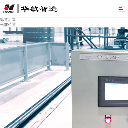
网
标签汇集
站
解
当前位置：
决
产
导
方
品
案
航
案
&
例
开
服
发
资
务
实
讯
关
力
于
温
智
馨
返
造
提
回
示
首