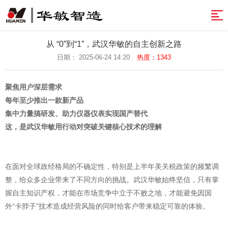
网
站
解
从 “0”到“1”，武汉华敏的自主创新之路
日期： 2025-06-24 14:20
热度：1343
决
产
导
方
品
案
聚焦用户深层需求
航
案
&
例
开
每年至少推出一款新产品
集中力量搞研发、助力仪器仪表实现国产替代
服
发
资
这，是武汉华敏用行动对突破关键核心技术的理解
务
实
讯
关
力
于
温
在面对全球政经格局的不确定性，特别是上半年美关税政策的频繁调
整，给众多企业带来了不同方向的挑战。武汉华敏始终坚信，只有掌
智
馨
返
握自主知识产权，才能在市场竞争中立于不败之地，才能避免因国
造
提
回
外“卡脖子”技术造成经营风险的同时给客户带来稳定可靠的体验。
示
首